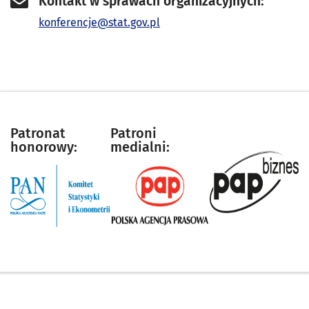
Kontakt w sprawach organizacyjnych:
konferencje@stat.gov.pl
Lista
Patronat
Patroni
honorowy:
medialni:
patronów
Stopka